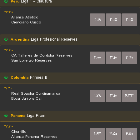
Peru
Liga 1 - Clausura
۲۳:۳۰
Alianza Atletico
۲.۱۸
۳.۱۵
۳.۱۵
Cienciano Cusco
Argentina
Liga Profesional Reserves
۲۳:۳۰
CA Talleres de Cordoba Reserves
۲.۰۰
۳.۱۰
۳.۴۰
San Lorenzo Reserves
Colombia
Primera B
۲۲:۳۰
Real Soacha Cundinamarca
۱.۷۸
۳.۱۰
۴.۳۳
Boca Juniors Cali
Panama
Liga Prom
۲۳:۳۰
Chorrillo
۱.۶۳
۳.۵۰
۴.۵۰
Alianza Panama Reserves