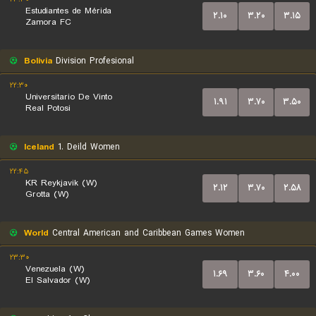
Estudiantes de Mérida
۲.۱۰
۳.۲۰
۳.۱۵
Zamora FC
Bolivia
Division Profesional
۲۲:۳۰
Universitario De Vinto
۱.۹۱
۳.۷۰
۳.۵۰
Real Potosi
Iceland
1. Deild Women
۲۲:۴۵
KR Reykjavik (W)
۲.۱۲
۳.۷۰
۲.۵۸
Grotta (W)
World
Central American and Caribbean Games Women
۲۳:۳۰
Venezuela (W)
۱.۶۹
۳.۶۰
۴.۰۰
El Salvador (W)