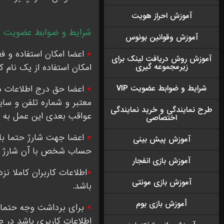
آموزش احراز هویت
شرایط و ضوابط عضویت :
آموزش وقوانين بونوس
*
اعضا امکان استفاده و فع
آموزش روش دریافت لينک براى
زيرمجموعه گيرى
امکان استفاده از یک نام 
شرایط و ضوابط عضویت VIP
*
اعضا حق درج اطلاعات دی
معتبر و شماره تلفن و سا
طرح نمايندگى و خريد نمايندگى
عواقب بعدی این عمل به ع
اختصاصى
*
اعضا جهت شارژ حتما باید
آموزش پيش بينی
حساب شخص با آن شارژ ش
آموزش بازی انفجار
*
اطلاعات کاربران کاملا 
آموزش بازی مونتی
باشد.
أموزش بازی بوم
*
برای برداشت وجه حتما 
اطلاعات کاربری باشد در 