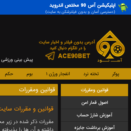
اپلیکیشن آس 90 مختص اندروید
(دسترسی آسان و بدون فیلترشکن به سایت)
پیش بینی ورزشی
پوکر
تخته نرد
انفجار ورژن ۱
بوم
حکم
قوانین ومقررات
قوانین ومقررات
اصول قمار امن
قوانین و مقررات سایت
آموزش شارژ حساب
مقررات ذکر شده در زیر م
آموزش برداشت جایزه
داشته و آن ها را پذیرفته 