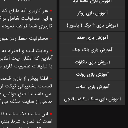
آموزش بازی تخته نرد
*
هر کاربری که دارای کد ک
آموزش بازی پوکر
و این مسئولیت شامل تراک
آموزش بازی ۴ برگ { پاسور }
کاربری شما فراهم نموده ا
آموزش بازی حکم
*
مسئولیت حفظ رمز عبور ه
آموزش بازی بلک جک
*
رعایت ادب و احترام به 
آنلاین که امکان چت آنلای
آموزش بازی باکارات
یا تبلیغات عضویت کاربر 
آموزش بازی رولت
*
لطفا پیش از بازی قسمت 
قسمت پشتیبانی تیکت ارسا
آموزش بازی اسلات
.می باشدلذا طبق قوانین 
آموزش بازی سنگ _کاغذ_قیچی
خاطی از سایت حذف می گ
*
این سایت یک سایت تفریح
است که قمار و شرط بندی د